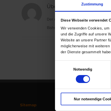
Zustimmung
Über
sam-mi
Der Autor hat bisher keine Details a
Diese Webseite verwendet 
Bisher hat sam-mi, 0 Blog Beiträge g
Wir verwenden Cookies, um I
und die Zugriffe auf unsere 
Website an unsere Partner fü
möglicherweise mit weiteren
der Dienste gesammelt habe
Einwilligungsauswahl
Notwendig
Nur notwendige Cook
Sitemap