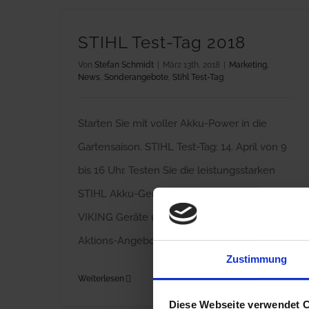
STIHL Test-Tag 2018
Von
Stefan Schmidt
|
März 13th, 2018
|
Marketing
,
News
,
Sonderangebote
,
Stihl Test-Tag
Starten Sie mit voller Akku-Power in die
Gartensaison. STIHL Test-Tag: 14. April von 9
bis 16 Uhr. Testen Sie die leistungsstarken
STIHL Akku-Geräte sowie weitere STIHL und
VIKING Geräte und entdecken Sie attraktive
Aktions-Angebote.
Zustimmung
Weiterlesen
Diese Webseite verwendet 