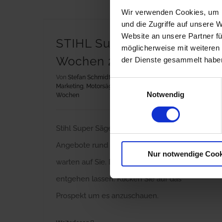
Wir verwenden Cookies, um I
und die Zugriffe auf unsere 
Website an unsere Partner fü
STIHL Super Sägen
möglicherweise mit weiteren
Wochen 2017
der Dienste gesammelt habe
Von
Stefan Schmidt
|
Dezember 7th, 2017
|
Aktionen
,
Einwilligungsauswahl
Marketing
,
Motorsägen
,
Sonderangebote
,
Super Sägen
Notwendig
Wochen
Stihl Super Sägen Wochen 2017 Tolle
Angebote rund um das Thema Motorsäge
Nur notwendige Cook
warten auf Sie. Das sollten Sie sich nicht
entgehen lassen. Klicken Sie auf das
Prospekt um es anzuschauen.