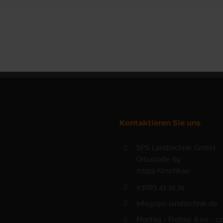
Kontaktieren Sie uns
SPS Landtechnik GmbH
Ortsstraße 69
07919 Kirschkau
03663 42 22 74
info@sps-landtechnik.de
Montag - Freitag: 8:00 - 17